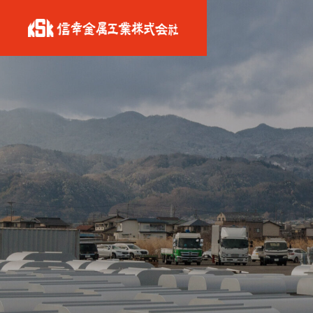
代表挨拶
MESSAGE
ABOUT
信幸金属工業について
信幸金属工
FEATURE