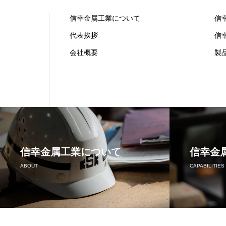
信幸金属工業について
信
代表挨拶
信
会社概要
製
信幸金属工業について
信幸金
ABOUT
CAPABILITIES